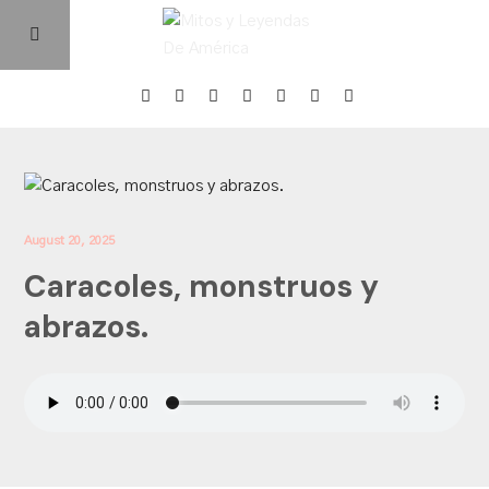
Home
Episodios
August 20, 2025
Caracoles, monstruos y
Quienes Somos
abrazos.
Contacto