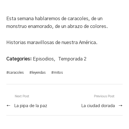
Esta semana hablaremos de caracoles, de un
monstruo enamorado, de un abrazo de colores.
Historias maravillosas de nuestra América.
Categories:
Episodios
,
Temporada 2
#
caracoles
#
leyendas
#
mitos
Next Post
Previous Post
←
La pipa de la paz
La ciudad dorada
→