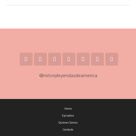
@mitosyleyendasdeamerica
Home
Episodios
Quienes Somos
Contacto