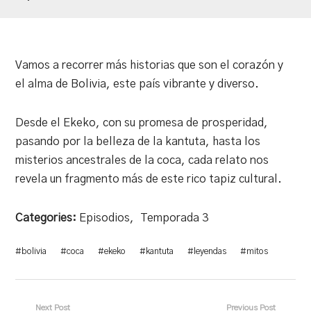
Vamos a recorrer más historias que son el corazón y
el alma de Bolivia, este país vibrante y diverso.
Desde el Ekeko, con su promesa de prosperidad,
pasando por la belleza de la kantuta, hasta los
misterios ancestrales de la coca, cada relato nos
revela un fragmento más de este rico tapiz cultural.
Categories:
Episodios
,
Temporada 3
#
bolivia
#
coca
#
ekeko
#
kantuta
#
leyendas
#
mitos
Next Post
Previous Post