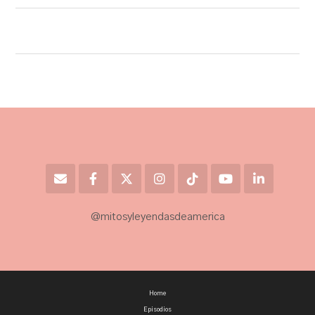
@mitosyleyendasdeamerica
Home
Episodios