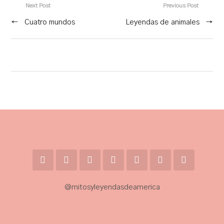
Next Post
Previous Post
←
Cuatro mundos
Leyendas de animales
→
@mitosyleyendasdeamerica