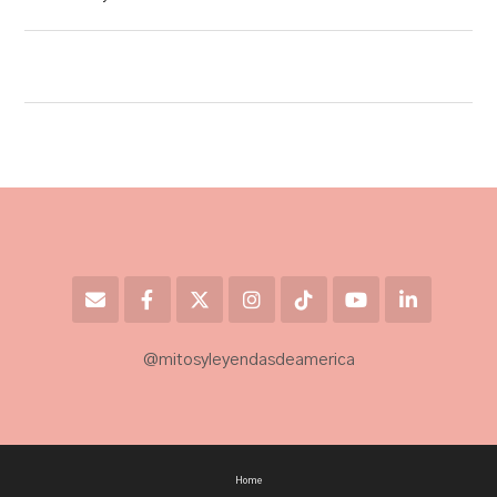
@mitosyleyendasdeamerica
Home