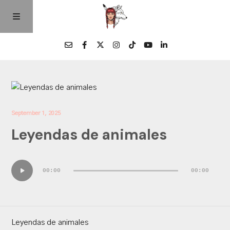
Home
Episodios
September 1, 2025
Leyendas de animales
Quienes Somos
Audio
Contacto
00:00
00:00
Player
Leyendas de animales