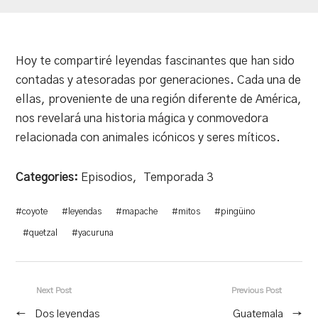
Hoy te compartiré leyendas fascinantes que han sido
contadas y atesoradas por generaciones. Cada una de
ellas, proveniente de una región diferente de América,
nos revelará una historia mágica y conmovedora
relacionada con animales icónicos y seres míticos.
Categories:
Episodios
,
Temporada 3
#
coyote
#
leyendas
#
mapache
#
mitos
#
pingüino
#
quetzal
#
yacuruna
Next Post
Previous Post
←
Dos leyendas
Guatemala
→