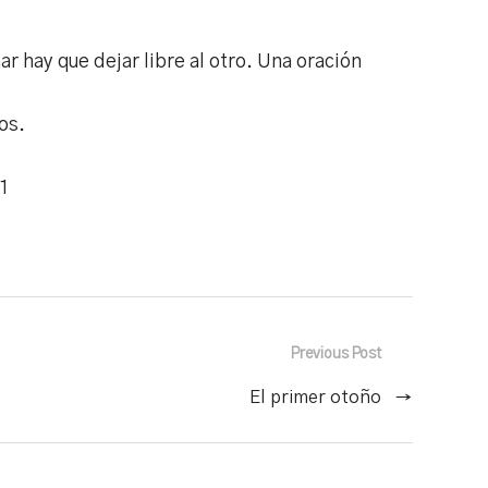
r hay que dejar libre al otro. Una oración
os.
1
Previous Post
El primer otoño
→