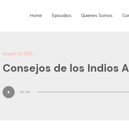
ould not be visible.
Home
Episodios
Quienes Somos
Co
August 14, 2025
Consejos de los Indios 
Audio
00:00
Player