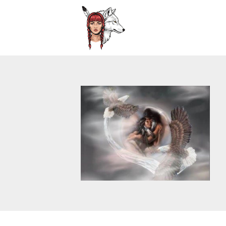
This is a placeholder for your sticky navigation bar. It sh