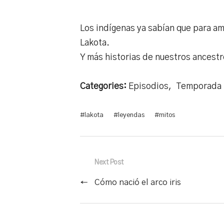
Los indígenas ya sabían que para ama
Lakota.
Y más historias de nuestros ancestr
Categories:
Episodios
,
Temporada 
#
lakota
#
leyendas
#
mitos
Next Post
←
Cómo nació el arco iris