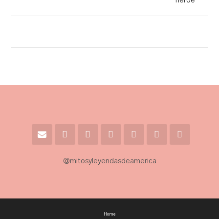
héroe
@mitosyleyendasdeamerica
Home