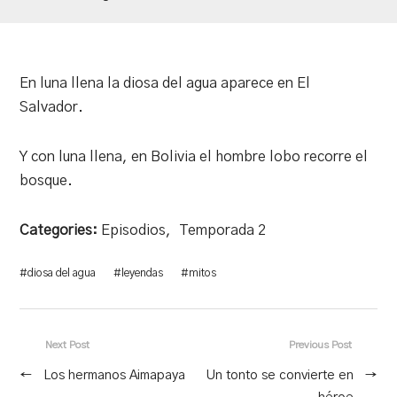
En luna llena la diosa del agua aparece en El
Salvador.
Y con luna llena, en Bolivia el hombre lobo recorre el
bosque.
Categories:
Episodios
,
Temporada 2
#
diosa del agua
#
leyendas
#
mitos
Next Post
Previous Post
←
Los hermanos Aimapaya
Un tonto se convierte en
→