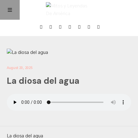
Home
Episodios
August 20, 2025
La diosa del agua
Quienes Somos
Contacto
La diosa del agua