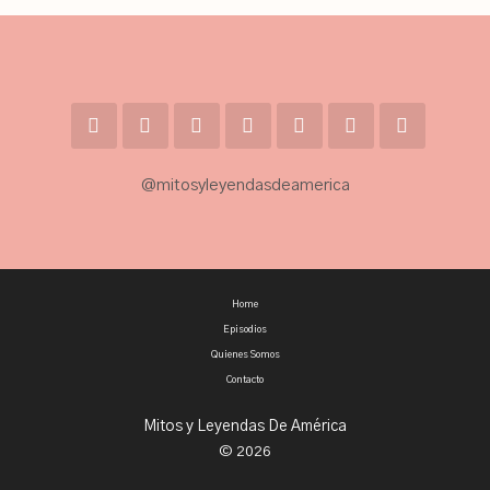
@mitosyleyendasdeamerica
Home
Episodios
Quienes Somos
Contacto
Mitos y Leyendas De América
© 2026