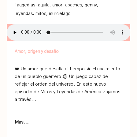
Tagged as:
aguila
,
amor
,
apaches
,
genny
,
leyendas
,
mitos
,
murcielago
Amor, origen y desafío
❤️ Un amor que desafía el tiempo.🔥 El nacimiento
de un pueblo guerrero.🏐 Un juego capaz de
reflejar el orden del universo. En este nuevo
episodio de Mitos y Leyendas de América viajamos
a través...
Mas...