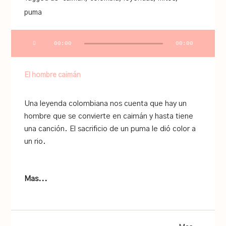
puma
Audio
00:00
00:00
Player
El hombre caimán
Una leyenda colombiana nos cuenta que hay un
hombre que se convierte en caimán y hasta tiene
una canción. El sacrificio de un puma le dió color a
un rio.
Mas...