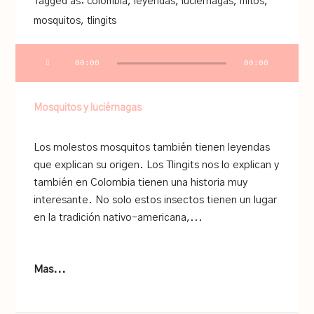
Tagged as:
colombia
,
leyendas
,
luciernagas
,
mitos
,
mosquitos
,
tlingits
Audio
00:00
00:00
Player
Mosquitos y luciérnagas
Los molestos mosquitos también tienen leyendas
que explican su origen. Los Tlingits nos lo explican y
también en Colombia tienen una historia muy
interesante. No solo estos insectos tienen un lugar
en la tradición nativo-americana,...
Mas...