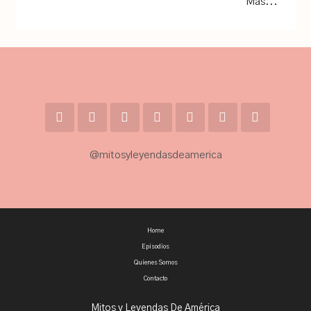
Mas...
@mitosyleyendasdeamerica
Home
Episodios
Quienes Somos
Contacto
Mitos y Leyendas De América