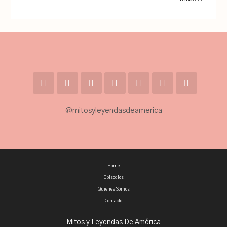
@mitosyleyendasdeamerica
Home
Episodios
Quienes Somos
Contacto
Mitos y Leyendas De América