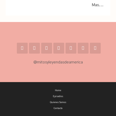
Mas...
@mitosyleyendasdeamerica
Home
Episodios
Quienes Somos
Contacto