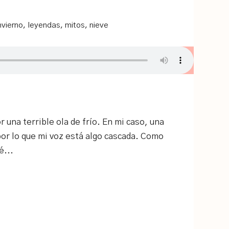
nvierno
,
leyendas
,
mitos
,
nieve
una terrible ola de frío. En mi caso, una
por lo que mi voz está algo cascada. Como
é...