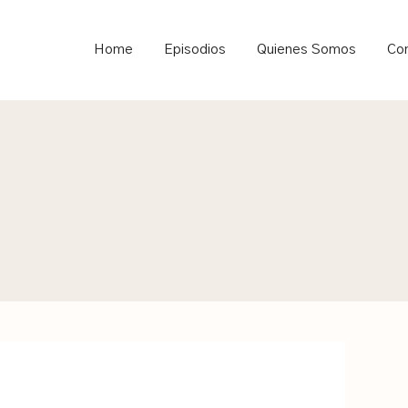
ould not be visible.
Home
Episodios
Quienes Somos
Co