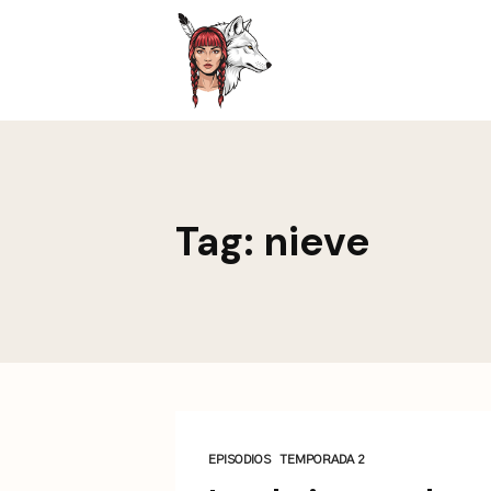
This is a placeholder for your sticky navigation bar. It sh
Tag: nieve
EPISODIOS
TEMPORADA 2