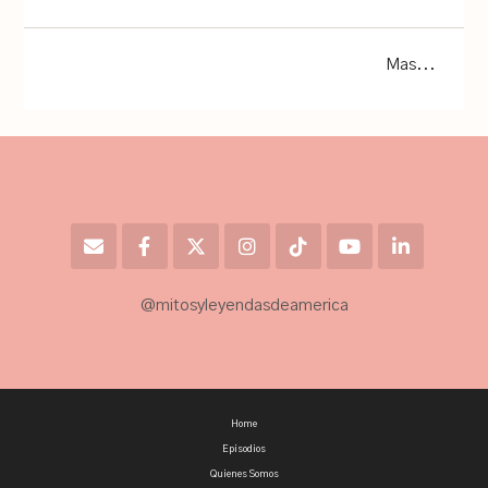
Mas...
@mitosyleyendasdeamerica
Home
Episodios
Quienes Somos