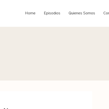
ould not be visible.
Home
Episodios
Quienes Somos
Co