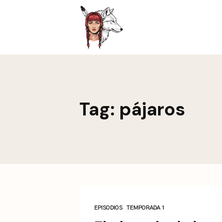
This is a placeholder for your sticky navigation bar. It sh
Tag: pájaros
EPISODIOS
TEMPORADA 1