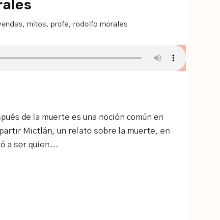
rales
yendas
,
mitos
,
profe
,
rodolfo morales
espués de la muerte es una noción común en
partir Mictlán, un relato sobre la muerte, en
 a ser quien...