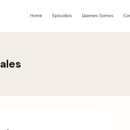
ould not be visible.
Home
Episodios
Quienes Somos
Co
rales