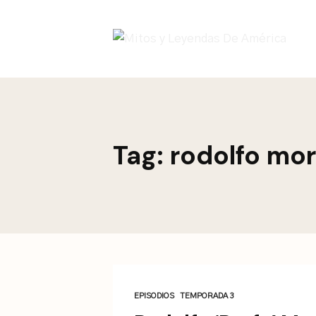
This is a placeholder for your sticky navigation bar. It sh
Tag: rodolfo mo
EPISODIOS
TEMPORADA 3