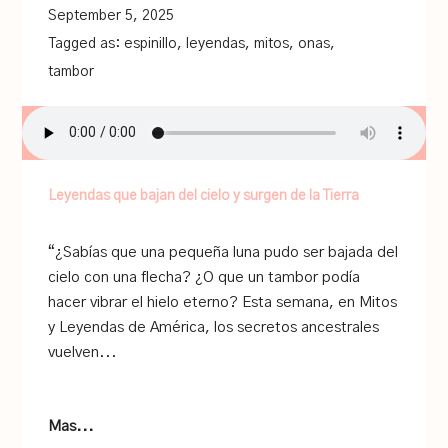
September 5, 2025
Tagged as:
espinillo
,
leyendas
,
mitos
,
onas
,
tambor
Leyendas que bajan del cielo y surgen de la Tierra
“¿Sabías que una pequeña luna pudo ser bajada del
cielo con una flecha? ¿O que un tambor podía
hacer vibrar el hielo eterno? Esta semana, en Mitos
y Leyendas de América, los secretos ancestrales
vuelven...
Mas...