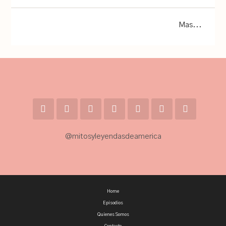
Mas...
@mitosyleyendasdeamerica
Home
Episodios
Quienes Somos