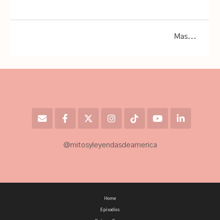
Mas...
@mitosyleyendasdeamerica
Home
Episodios