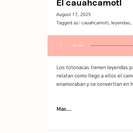
El cauahcamotl
August 17, 2025
Tagged as:
cauahcamotl
,
leyendas
,
Audio
00:00
Player
Los totonacas tienen leyendas pa
relatan como llego a ellos el ca
enamoraban y se convertían en h
Mas...