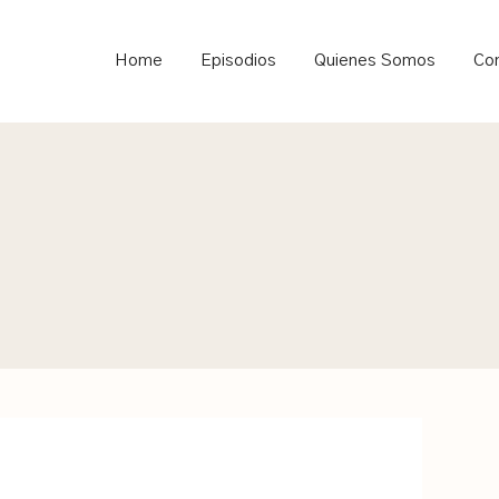
ould not be visible.
Home
Episodios
Quienes Somos
Co