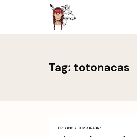
This is a placeholder for your sticky navigation bar. It sh
Tag: totonacas
EPISODIOS
TEMPORADA 1