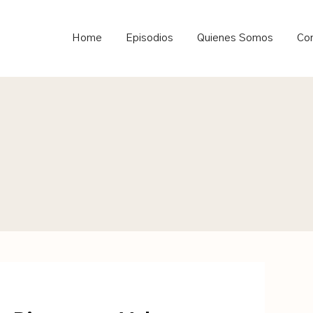
ould not be visible.
Home
Episodios
Quienes Somos
Co