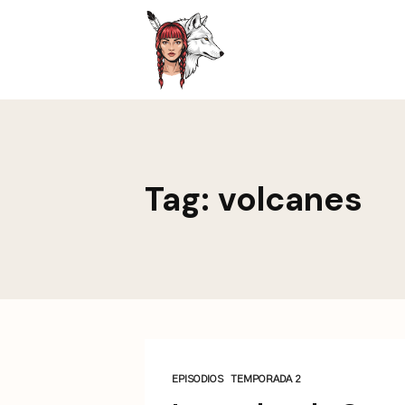
This is a placeholder for your sticky navigation bar. It sh
Tag: volcanes
EPISODIOS
TEMPORADA 2