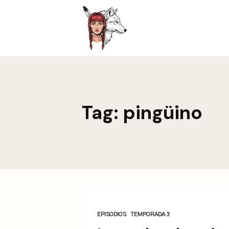
This is a placeholder for your sticky navigation bar. It sh
Tag: pingüino
EPISODIOS
TEMPORADA 3