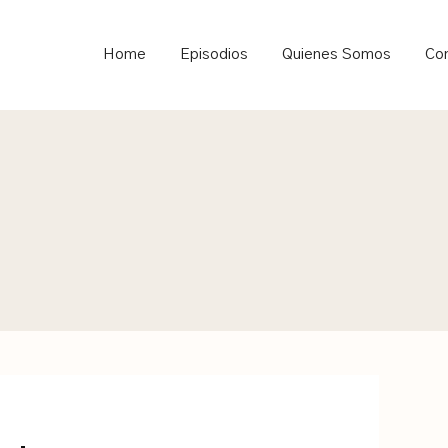
ould not be visible.
Home
Episodios
Quienes Somos
Co