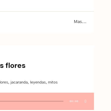
Mas...
s flores
lores
,
jacaranda
,
leyendas
,
mitos
00:00