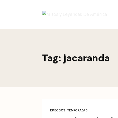
This is a placeholder for your sticky navigation bar. It sh
Tag: jacaranda
EPISODIOS
TEMPORADA 3