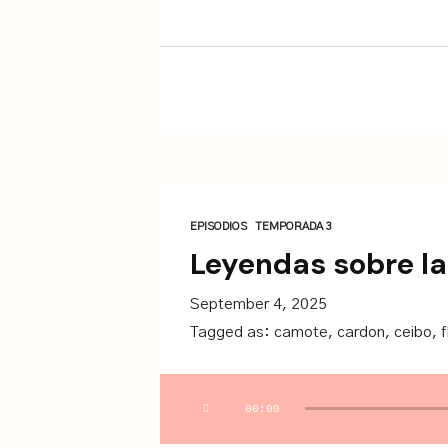
EPISODIOS
TEMPORADA 3
Leyendas sobre la
September 4, 2025
Tagged as:
camote
,
cardon
,
ceibo
,
f
Audio
00:00
Player