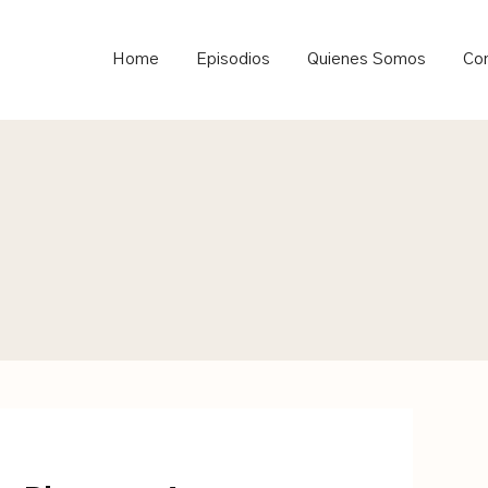
ould not be visible.
Home
Episodios
Quienes Somos
Co